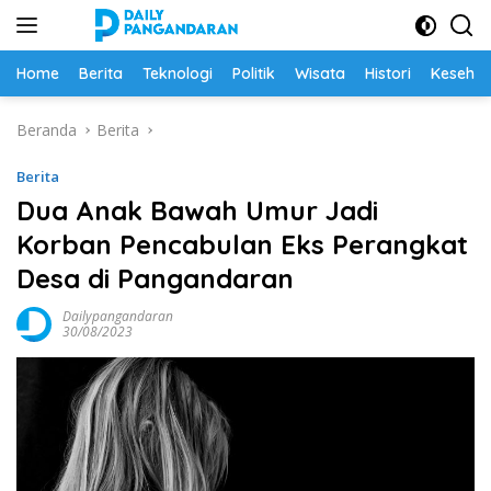
Langsung
ke
konten
Home
Berita
Teknologi
Politik
Wisata
Histori
Keseha
Beranda
Berita
Berita
Dua Anak Bawah Umur Jadi
Korban Pencabulan Eks Perangkat
Desa di Pangandaran
Dailypangandaran
30/08/2023