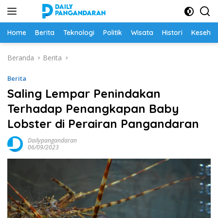
Langsung
ke
konten
Home
Berita
Teknologi
Politik
Wisata
Histori
Keseha
Beranda
Berita
Berita
Saling Lempar Penindakan
Terhadap Penangkapan Baby
Lobster di Perairan Pangandaran
Dailypangandaran
06/09/2023