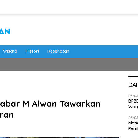
Wisata
Histori
Kesehatan
DA
05/0
 Jabar M Alwan Tawarkan
BPBD
War
ran
05/0
Maha
Pemb
Bab