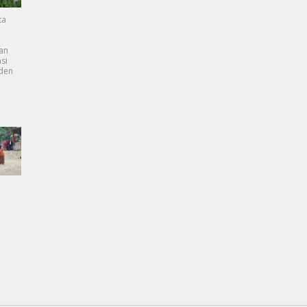
ta
an
si
dden