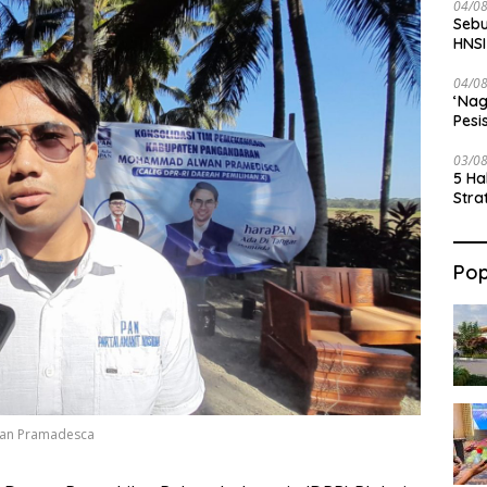
04/0
Sebu
HNSI
04/0
‘Nag
Pesi
03/0
5 Ha
Stra
Pop
wan Pramadesca