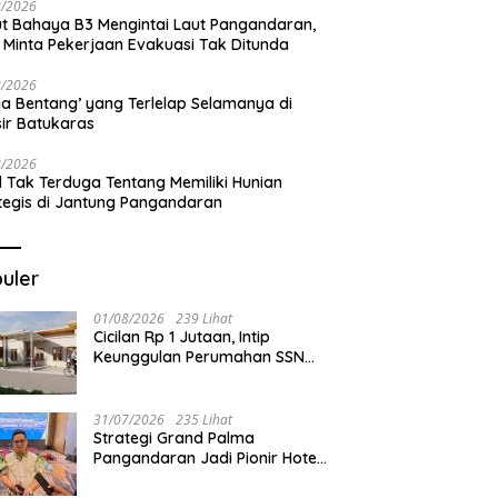
8/2026
t Bahaya B3 Mengintai Laut Pangandaran,
 Minta Pekerjaan Evakuasi Tak Ditunda
8/2026
a Bentang’ yang Terlelap Selamanya di
sir Batukaras
8/2026
l Tak Terduga Tentang Memiliki Hunian
tegis di Jantung Pangandaran
uler
01/08/2026
239 Lihat
Cicilan Rp 1 Jutaan, Intip
Keunggulan Perumahan SSN
Residence Cikembulan
31/07/2026
235 Lihat
Strategi Grand Palma
Pangandaran Jadi Pionir Hotel
Syariah