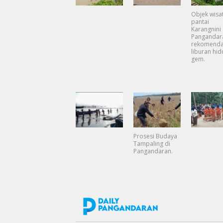
Objek wisa
pantai
Karangnini
Pangandar
rekomenda
liburan hi
gem.
Prosesi Budaya
Tampaling di
Pangandaran.