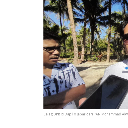
Caleg DPR RI Dapil X Jabar dari PAN Mohammad Al