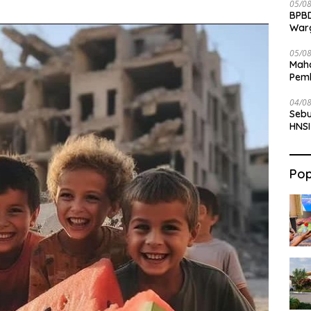
05/0
BPBD
War
05/0
Maha
Pemb
Bab
04/0
Sebu
HNSI
Pop