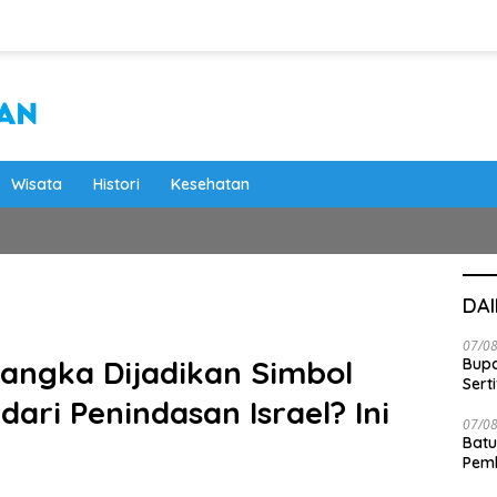
Wisata
Histori
Kesehatan
DA
07/0
angka Dijadikan Simbol
Bupa
Serti
dari Penindasan Israel? Ini
07/0
Batu
Pemk
Dam