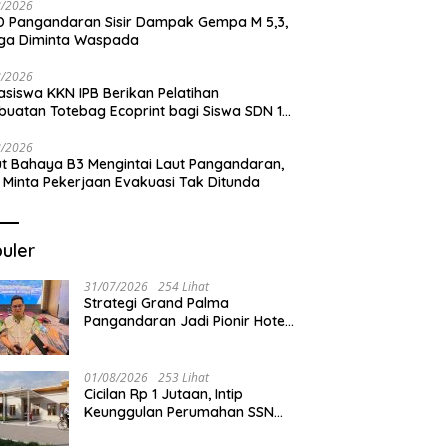
8/2026
 Pangandaran Sisir Dampak Gempa M 5,3,
ga Diminta Waspada
8/2026
siswa KKN IPB Berikan Pelatihan
uatan Totebag Ecoprint bagi Siswa SDN 1
akan
8/2026
t Bahaya B3 Mengintai Laut Pangandaran,
 Minta Pekerjaan Evakuasi Tak Ditunda
uler
31/07/2026
254 Lihat
Strategi Grand Palma
Pangandaran Jadi Pionir Hotel
Syariah
01/08/2026
253 Lihat
Cicilan Rp 1 Jutaan, Intip
Keunggulan Perumahan SSN
Residence Cikembulan