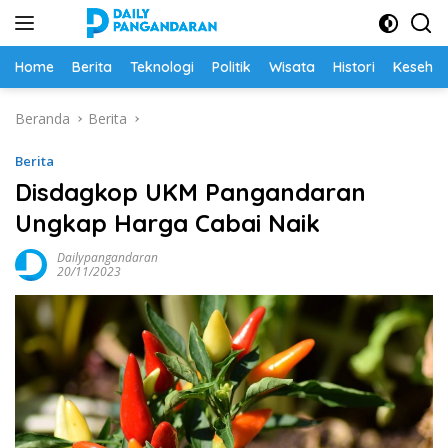
Langsung
ke
konten
Home
Berita
Teknologi
Politik
Wisata
Histori
Keseha
Beranda
Berita
Berita
Disdagkop UKM Pangandaran
Ungkap Harga Cabai Naik
Dailypangandaran
20/11/2023