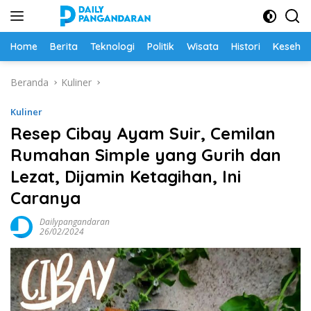
Langsung
ke
konten
Home
Berita
Teknologi
Politik
Wisata
Histori
Keseha
Beranda
Kuliner
Kuliner
Resep Cibay Ayam Suir, Cemilan
Rumahan Simple yang Gurih dan
Lezat, Dijamin Ketagihan, Ini
Caranya
Dailypangandaran
26/02/2024