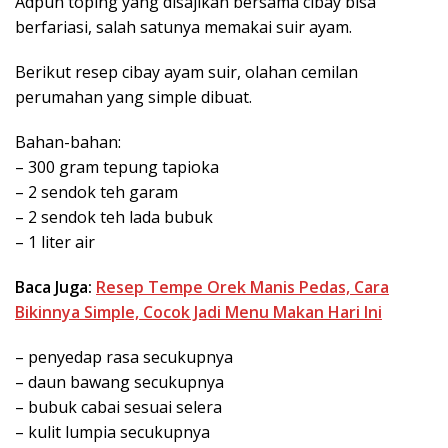
Adpun toping yang disajikan bersama cibay bisa
berfariasi, salah satunya memakai suir ayam.
Berikut resep cibay ayam suir, olahan cemilan
perumahan yang simple dibuat.
Bahan-bahan:
– 300 gram tepung tapioka
– 2 sendok teh garam
– 2 sendok teh lada bubuk
– 1 liter air
Baca Juga:
Resep Tempe Orek Manis Pedas, Cara
Bikinnya Simple, Cocok Jadi Menu Makan Hari Ini
– penyedap rasa secukupnya
– daun bawang secukupnya
– bubuk cabai sesuai selera
– kulit lumpia secukupnya