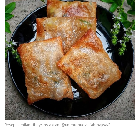
Resep cemilan cibay/ Instagram @ummu_hudziafah_najwa//