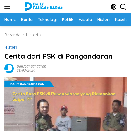
Langsung
ke
konten
Home
Berita
Teknologi
Politik
Wisata
Histori
Keseha
Beranda
Histori
Histori
Cerita dari PSK di Pangandaran
Dailypangandaran
29/03/2024