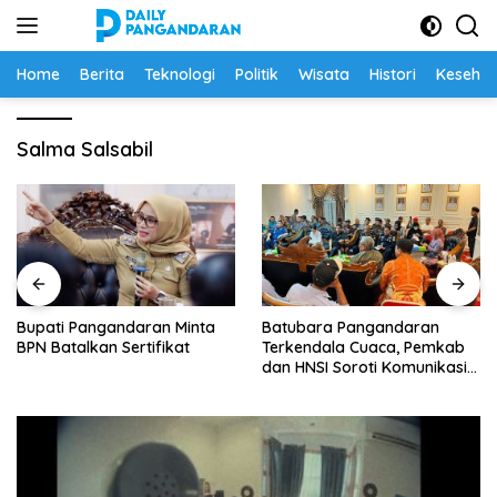
Langsung
ke
konten
Home
Berita
Teknologi
Politik
Wisata
Histori
Keseha
Salma Salsabil
Minta
Batubara Pangandaran
BPBD Pangandaran Sis
at
Terkendala Cuaca, Pemkab
Dampak Gempa M 5,3,
dan HNSI Soroti Komunikasi
Warga Diminta Waspa
serta Dampak Lingkungan