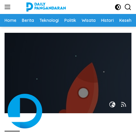
Langsung
ke
konten
Home
Berita
Teknologi
Politik
Wisata
Histori
Keseha