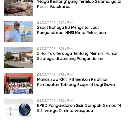
‘Naga Bentang’ yang Terlelap Selamanya di
Pesisir Batukaras
04/08/2026
192 Lihat
Sebut Bahaya B3 Mengintai Laut
Pangandaran, HNSI Minta Pekerjaan
Evakuasi Tak Ditunda
03/08/2026
186 Lihat
5 Hal Tak Terduga Tentang Memiliki Hunian
Strategis di Jantung Pangandaran
05/08/2026
176 Lihat
Mahasiswa KKN IPB Berikan Pelatihan
Pembuatan Totebag Ecoprint bagi Siswa
SDN 1 Babakan
05/08/2026
150 Lihat
BPBD Pangandaran Sisir Dampak Gempa M
5,3, Warga Diminta Waspada