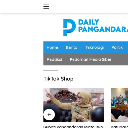
Langsung
ke
konten
Home
Berita
Teknologi
Politik
Redaksi
Pedoman Media Siber
TikTok Shop
andaran Minta BPN
Batubara Pangandaran
BPBD Pan