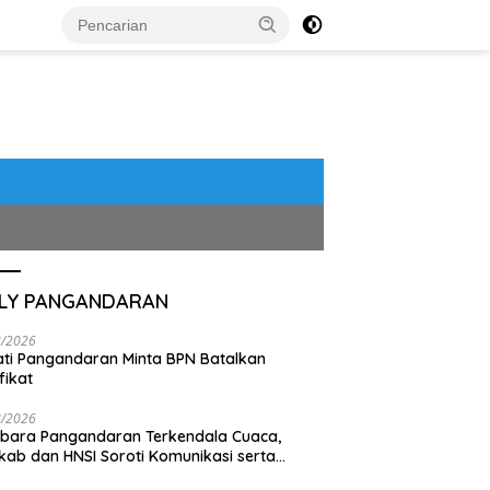
ILY PANGANDARAN
8/2026
ti Pangandaran Minta BPN Batalkan
fikat
8/2026
bara Pangandaran Terkendala Cuaca,
ab dan HNSI Soroti Komunikasi serta
pak Lingkungan
 Bahaya B3 Mengintai
‘Naga Bentang’ yang Terlelap
5