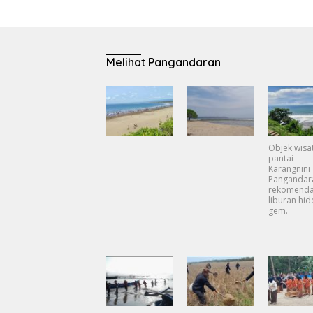
Melihat Pangandaran
Objek wisa
pantai
Karangnini
Pangandar
rekomenda
liburan hi
gem.