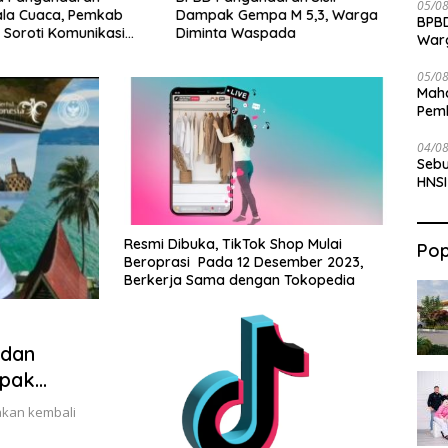
05/0
Gempa M 5,3, Warga
Pelatihan Pembuatan Totebag
Laut 
BPBD
 Waspada
Ecoprint bagi Siswa SDN 1
Peker
War
Babakan
Ditu
05/0
Maha
Pemb
Bab
04/0
Sebu
HNSI
Resmi Dibuka, TikTok Shop Mulai
Pop
Beroprasi Pada 12 Desember 2023,
Berkerja Sama dengan Tokopedia
 dan
mpak
akan kembali
…