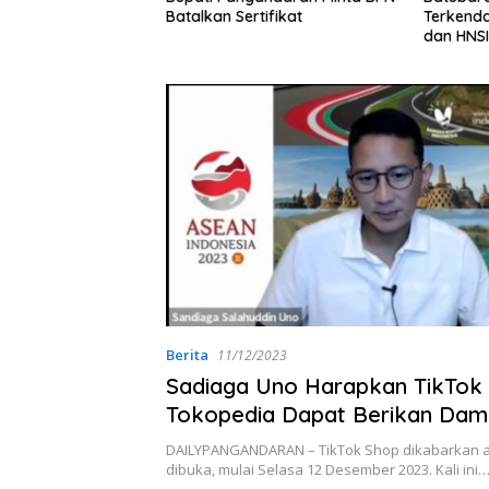
tifikat
Terkendala Cuaca, Pemkab
Dampak 
dan HNSI Soroti Komunikasi
Diminta
serta Dampak Lingkungan
Berita
11/12/2023
Sadiaga Uno Harapkan TikTok
Tokopedia Dapat Berikan Da
Positif Bagi UMKM Indonesia
DAILYPANGANDARAN – TikTok Shop dikabarkan 
dibuka, mulai Selasa 12 Desember 2023. Kali ini