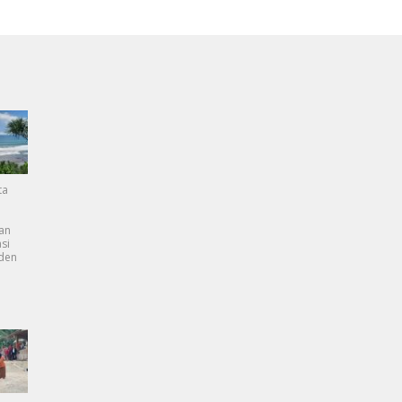
ta
an
si
dden