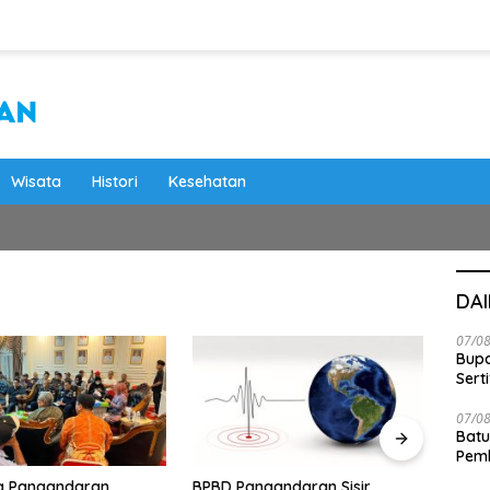
Wisata
Histori
Kesehatan
DA
07/0
Bupa
Serti
07/0
Batu
Pemk
Dam
gandaran Sisir
Mahasiswa KKN IPB Berikan
Sebut