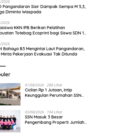
8/2026
Pangandaran, HNSI Minta
Selamanya di Pesisir Batukaras
Me
 Pangandaran Sisir Dampak Gempa M 5,3,
jaan Evakuasi Tak
J
ga Diminta Waspada
nda
8/2026
siswa KKN IPB Berikan Pelatihan
uatan Totebag Ecoprint bagi Siswa SDN 1
akan
8/2026
t Bahaya B3 Mengintai Laut Pangandaran,
 Minta Pekerjaan Evakuasi Tak Ditunda
uler
01/08/2026
288 Lihat
Cicilan Rp 1 Jutaan, Intip
Keunggulan Perumahan SSN
Residence Cikembulan
03/08/2026
194 Lihat
SSN Masuk 3 Besar
Pengembang Properti Jumlah
Akad Terbanyak di