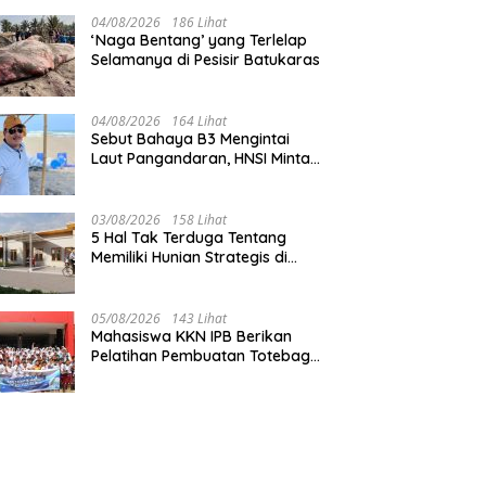
Pangandaran
04/08/2026
186 Lihat
‘Naga Bentang’ yang Terlelap
Selamanya di Pesisir Batukaras
04/08/2026
164 Lihat
Sebut Bahaya B3 Mengintai
Laut Pangandaran, HNSI Minta
Pekerjaan Evakuasi Tak
Ditunda
03/08/2026
158 Lihat
5 Hal Tak Terduga Tentang
Memiliki Hunian Strategis di
Jantung Pangandaran
05/08/2026
143 Lihat
Mahasiswa KKN IPB Berikan
Pelatihan Pembuatan Totebag
Ecoprint bagi Siswa SDN 1
Babakan