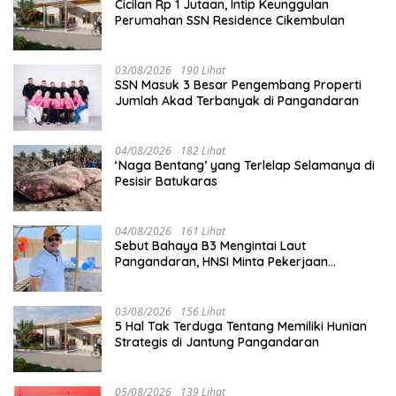
Cicilan Rp 1 Jutaan, Intip Keunggulan
Perumahan SSN Residence Cikembulan
03/08/2026
190 Lihat
SSN Masuk 3 Besar Pengembang Properti
Jumlah Akad Terbanyak di Pangandaran
04/08/2026
182 Lihat
‘Naga Bentang’ yang Terlelap Selamanya di
Pesisir Batukaras
04/08/2026
161 Lihat
Sebut Bahaya B3 Mengintai Laut
Pangandaran, HNSI Minta Pekerjaan
Evakuasi Tak Ditunda
03/08/2026
156 Lihat
5 Hal Tak Terduga Tentang Memiliki Hunian
Strategis di Jantung Pangandaran
05/08/2026
139 Lihat