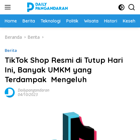
Langsung
ke
konten
Home
Berita
Teknologi
Politik
Wisata
Histori
Keseha
Beranda
Berita
Berita
TikTok Shop Resmi di Tutup Hari
Ini, Banyak UMKM yang
Terdampak Mengeluh
Dailypangandaran
04/10/2023