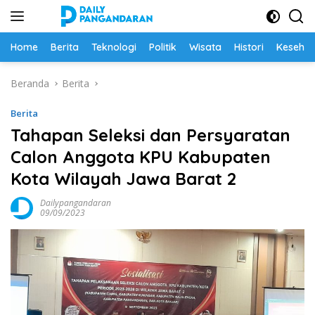
Langsung
ke
konten
Home
Berita
Teknologi
Politik
Wisata
Histori
Keseha
Beranda
Berita
Berita
Tahapan Seleksi dan Persyaratan
Calon Anggota KPU Kabupaten
Kota Wilayah Jawa Barat 2
Dailypangandaran
09/09/2023