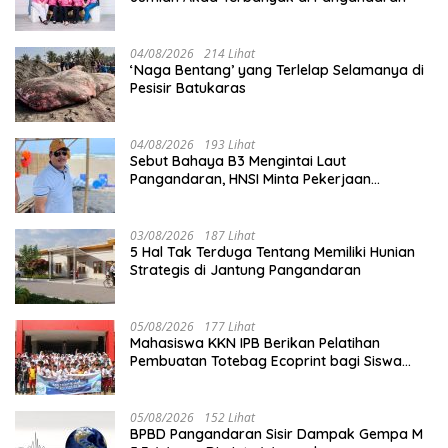
04/08/2026
214 Lihat
‘Naga Bentang’ yang Terlelap Selamanya di
Pesisir Batukaras
04/08/2026
193 Lihat
Sebut Bahaya B3 Mengintai Laut
Pangandaran, HNSI Minta Pekerjaan
Evakuasi Tak Ditunda
03/08/2026
187 Lihat
5 Hal Tak Terduga Tentang Memiliki Hunian
Strategis di Jantung Pangandaran
05/08/2026
177 Lihat
Mahasiswa KKN IPB Berikan Pelatihan
Pembuatan Totebag Ecoprint bagi Siswa
SDN 1 Babakan
05/08/2026
152 Lihat
BPBD Pangandaran Sisir Dampak Gempa M