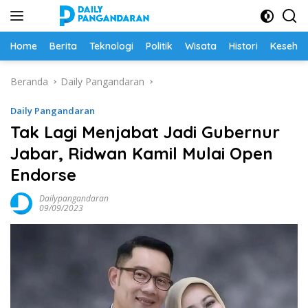
Langsung
ke
konten
Home
Berita
Teknologi
Politik
Wisata
Histori
Keseha
Beranda
Daily Pangandaran
Daily Pangandaran
Tak Lagi Menjabat Jadi Gubernur
Jabar, Ridwan Kamil Mulai Open
Endorse
Dailypangandaran
09/09/2023