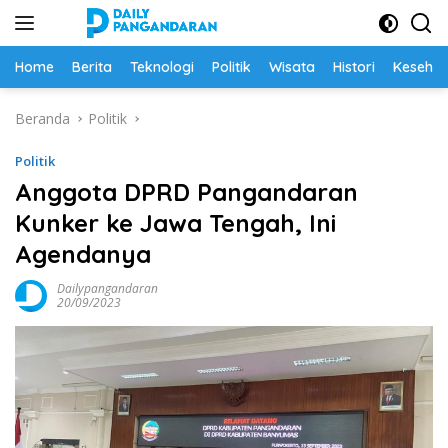
Langsung
ke
konten
Home
Berita
Teknologi
Politik
Wisata
Histori
Keseha
Beranda
Politik
Politik
Anggota DPRD Pangandaran
Kunker ke Jawa Tengah, Ini
Agendanya
Dailypangandaran
20/09/2023