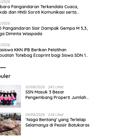
8/2026
bara Pangandaran Terkendala Cuaca,
ab dan HNSI Soroti Komunikasi serta
pak Lingkungan
8/2026
 Pangandaran Sisir Dampak Gempa M 5,3,
ga Diminta Waspada
8/2026
siswa KKN IPB Berikan Pelatihan
uatan Totebag Ecoprint bagi Siswa SDN 1
akan
uler
03/08/2026
245 Lihat
SSN Masuk 3 Besar
Pengembang Properti Jumlah
Akad Terbanyak di
Pangandaran
04/08/2026
234 Lihat
‘Naga Bentang’ yang Terlelap
Selamanya di Pesisir Batukaras