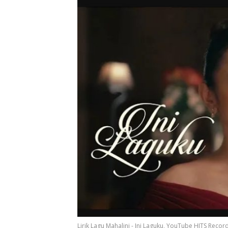
Lirik Lagu Mahalini - Ini Laguku, YouTube HITS Recor