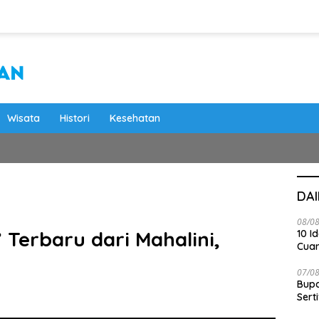
Wisata
Histori
Kesehatan
DA
08/0
’ Terbaru dari Mahalini,
10 I
Cua
07/0
Bupa
Serti