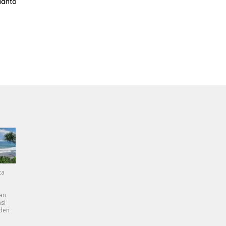
ianto
ta
an
si
dden