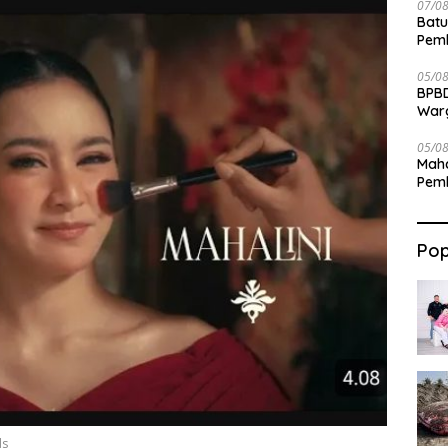
07/0
Batu
Pemk
Dam
05/0
BPBD
War
05/0
Maha
Pemb
Bab
Pop
ds