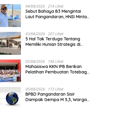
04/08/2026
214 Lihat
Sebut Bahaya B3 Mengintai
Laut Pangandaran, HNSI Minta
Pekerjaan Evakuasi Tak
Ditunda
03/08/2026
207 Lihat
5 Hal Tak Terduga Tentang
Memiliki Hunian Strategis di
Jantung Pangandaran
05/08/2026
196 Lihat
Mahasiswa KKN IPB Berikan
Pelatihan Pembuatan Totebag
Ecoprint bagi Siswa SDN 1
Babakan
05/08/2026
173 Lihat
BPBD Pangandaran Sisir
Dampak Gempa M 5,3, Warga
Diminta Waspada