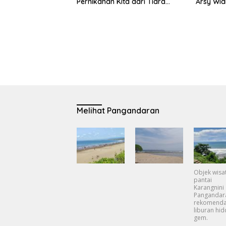
Pernikahan Kita dari Tiara
Arsy Wid
Andini feat Arsy Widianto
Melihat Pangandaran
Objek wisa
pantai
Karangnini
Pangandar
rekomenda
liburan hi
gem.