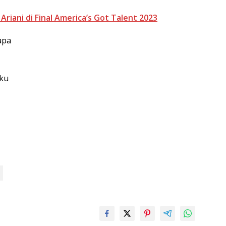
riani di Final America’s Got Talent 2023
apa
iku