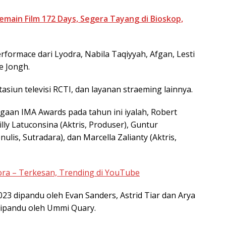
emain Film 172 Days, Segera Tayang di Bioskop,
rformace dari Lyodra, Nabila Taqiyyah, Afgan, Lesti
e Jongh.
tasiun televisi RCTI, dan layanan straeming lainnya.
aan IMA Awards pada tahun ini iyalah, Robert
lly Latuconsina (Aktris, Produser), Guntur
ulis, Sutradara), dan Marcella Zalianty (Aktris,
jora – Terkesan, Trending di YouTube
23 dipandu oleh Evan Sanders, Astrid Tiar dan Arya
 dipandu oleh Ummi Quary.