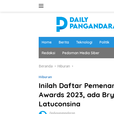
Langsung
ke
konten
Home
Berita
Teknologi
Politik
Redaksi
Pedoman Media Siber
Beranda
Hiburan
Hiburan
Inilah Daftar Pemena
Awards 2023, ada Bry
Latuconsina
Dailypangandaran