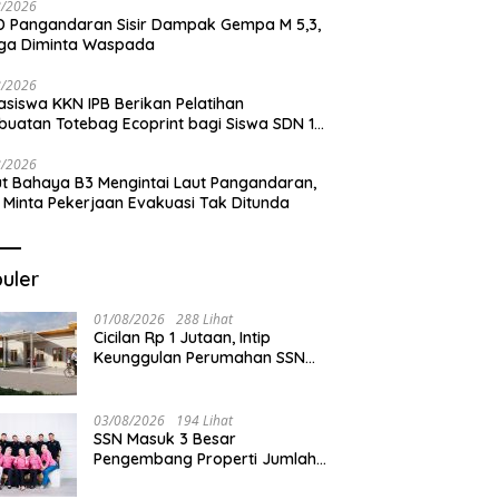
8/2026
 Pangandaran Sisir Dampak Gempa M 5,3,
ga Diminta Waspada
8/2026
siswa KKN IPB Berikan Pelatihan
uatan Totebag Ecoprint bagi Siswa SDN 1
akan
8/2026
t Bahaya B3 Mengintai Laut Pangandaran,
 Minta Pekerjaan Evakuasi Tak Ditunda
uler
01/08/2026
288 Lihat
Cicilan Rp 1 Jutaan, Intip
Keunggulan Perumahan SSN
Residence Cikembulan
03/08/2026
194 Lihat
SSN Masuk 3 Besar
Pengembang Properti Jumlah
Akad Terbanyak di