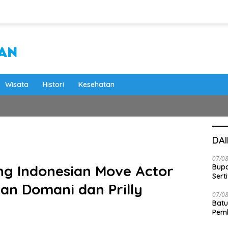
Wisata
Histori
Kesehatan
DA
07/0
ng Indonesian Move Actor
Bupa
Serti
an Domani dan Prilly
07/0
Batu
Pemk
Dam