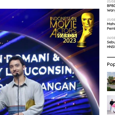
05/0
BPBD
War
05/0
Maha
Pemb
Bab
04/0
Sebu
HNSI
Pop