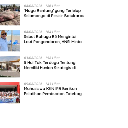
Pangandaran
04/08/2026
186 Lihat
‘Naga Bentang’ yang Terlelap
Selamanya di Pesisir Batukaras
04/08/2026
164 Lihat
Sebut Bahaya B3 Mengintai
Laut Pangandaran, HNSI Minta
Pekerjaan Evakuasi Tak
Ditunda
03/08/2026
158 Lihat
5 Hal Tak Terduga Tentang
Memiliki Hunian Strategis di
Jantung Pangandaran
05/08/2026
143 Lihat
Mahasiswa KKN IPB Berikan
Pelatihan Pembuatan Totebag
Ecoprint bagi Siswa SDN 1
Babakan