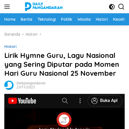
Langsung
ke
konten
Home
Berita
Teknologi
Politik
Wisata
Histori
Keseha
Beranda
Histori
Histori
Lirik Hymne Guru, Lagu Nasional
yang Sering Diputar pada Momen
Hari Guru Nasional 25 November
Dailypangandaran
23/11/2023