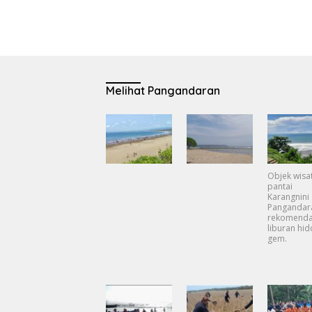
Melihat Pangandaran
Objek wisa
pantai
Karangnini
Pangandar
rekomenda
liburan hi
gem.