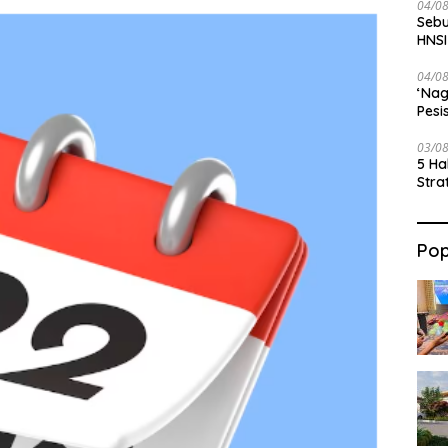
04/0
Sebu
HNSI
04/0
‘Nag
Pesi
03/0
5 Ha
Stra
Pop