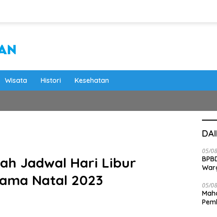
Wisata
Histori
Kesehatan
DA
05/0
lah Jadwal Hari Libur
BPBD
War
sama Natal 2023
05/0
Maha
Pemb
Bab