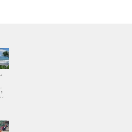
ta
an
si
dden