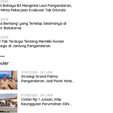
8/2026
t Bahaya B3 Mengintai Laut Pangandaran,
 Minta Pekerjaan Evakuasi Tak Ditunda
8/2026
a Bentang’ yang Terlelap Selamanya di
sir Batukaras
8/2026
l Tak Terduga Tentang Memiliki Hunian
tegis di Jantung Pangandaran
uler
31/07/2026
241 Lihat
Strategi Grand Palma
Pangandaran Jadi Pionir Hotel
Syariah
01/08/2026
241 Lihat
Cicilan Rp 1 Jutaan, Intip
Keunggulan Perumahan SSN
Residence Cikembulan