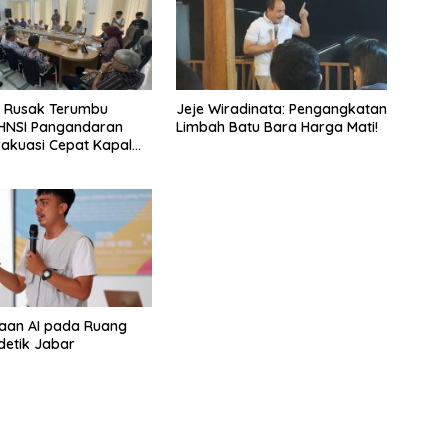
r Rusak Terumbu
Jeje Wiradinata: Pengangkatan
 HNSI Pangandaran
Limbah Batu Bara Harga Mati!
vakuasi Cepat Kapal
ra
aan AI pada Ruang
detik Jabar