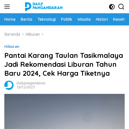
Langsung
ke
konten
Home
Berita
Teknologi
Politik
Wisata
Histori
Keseha
Beranda
Hiburan
Hiburan
Pantai Karang Taulan Tasikmalaya
Jadi Rekomendasi Liburan Tahun
Baru 2024, Cek Harga Tiketnya
Dailypangandaran
18/12/2023