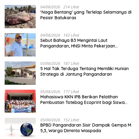
04/08/2026
214 Lihat
‘Naga Bentang’ yang Terlelap Selamanya di
Pesisir Batukaras
04/08/2026
193 Lihat
Sebut Bahaya B3 Mengintai Laut
Pangandaran, HNSI Minta Pekerjaan
Evakuasi Tak Ditunda
03/08/2026
187 Lihat
5 Hal Tak Terduga Tentang Memiliki Hunian
Strategis di Jantung Pangandaran
05/08/2026
177 Lihat
Mahasiswa KKN IPB Berikan Pelatihan
Pembuatan Totebag Ecoprint bagi Siswa
SDN 1 Babakan
05/08/2026
152 Lihat
BPBD Pangandaran Sisir Dampak Gempa M
5,3, Warga Diminta Waspada