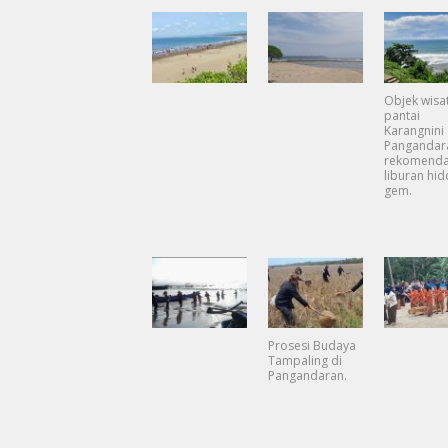
Objek wisa
pantai
Karangnini
Pangandar
rekomenda
liburan hi
gem.
Prosesi Budaya
Tampaling di
Pangandaran.