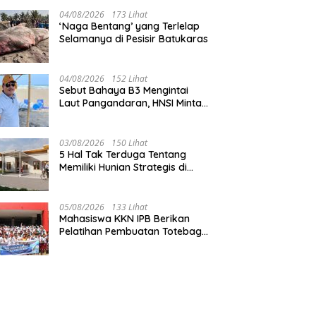
Pangandaran
04/08/2026
173 Lihat
‘Naga Bentang’ yang Terlelap
Selamanya di Pesisir Batukaras
04/08/2026
152 Lihat
Sebut Bahaya B3 Mengintai
Laut Pangandaran, HNSI Minta
Pekerjaan Evakuasi Tak
Ditunda
03/08/2026
150 Lihat
5 Hal Tak Terduga Tentang
Memiliki Hunian Strategis di
Jantung Pangandaran
05/08/2026
133 Lihat
Mahasiswa KKN IPB Berikan
Pelatihan Pembuatan Totebag
Ecoprint bagi Siswa SDN 1
Babakan