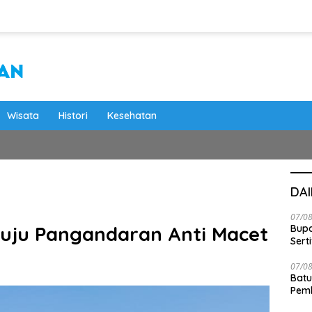
Wisata
Histori
Kesehatan
DA
07/0
enuju Pangandaran Anti Macet
Bupa
Serti
07/0
Batu
Pemk
Dam