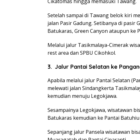
Cikatomas hingga memasuki Tawang.
Setelah sampai di Tawang belok kiri me
jalan Pasir Gadung. Setibanya di pasir 
Batukaras, Green Canyon ataupun ke P
Melalui jalur Tasikmalaya-Cimerak wis
rest area dan SPBU Cikohkol.
3. Jalur Pantai Selatan ke Panga
Apabila melalui jalur Pantai Selatan (P
melewati jalan Sindangkerta Tasikmalay
kemudian menuju Legokjawa.
Sesampainya Legokjawa, wisatawan bisa 
Batukaras kemudian ke Pantai Batuhiu
Sepanjang jalur Pansela wisatawan bisa
Muaragatah dan Pantai Ciparanti.