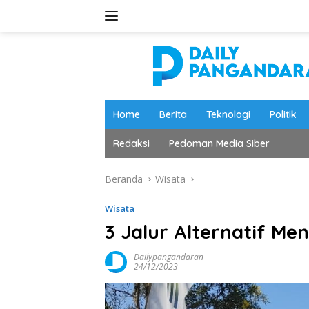
Langsung
ke
konten
Home
Berita
Teknologi
Politik
Redaksi
Pedoman Media Siber
Beranda
Wisata
Wisata
3 Jalur Alternatif M
Dailypangandaran
24/12/2023