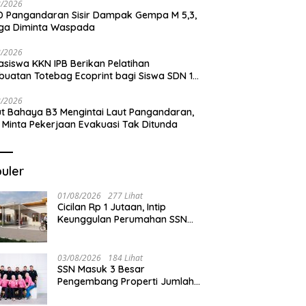
8/2026
 Pangandaran Sisir Dampak Gempa M 5,3,
ga Diminta Waspada
8/2026
siswa KKN IPB Berikan Pelatihan
uatan Totebag Ecoprint bagi Siswa SDN 1
akan
8/2026
t Bahaya B3 Mengintai Laut Pangandaran,
 Minta Pekerjaan Evakuasi Tak Ditunda
uler
01/08/2026
277 Lihat
Cicilan Rp 1 Jutaan, Intip
Keunggulan Perumahan SSN
Residence Cikembulan
03/08/2026
184 Lihat
SSN Masuk 3 Besar
Pengembang Properti Jumlah
Akad Terbanyak di