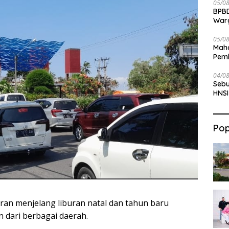
05/0
BPBD
War
05/0
Maha
Pemb
Bab
04/0
Sebu
HNSI
Pop
ran menjelang liburan natal dan tahun baru
n dari berbagai daerah.