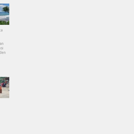
ta
an
si
dden