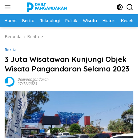
Langsung
ke
konten
Home
Berita
Teknologi
Politik
Wisata
Histori
Keseha
Beranda
Berita
Berita
3 Juta Wisatawan Kunjungi Objek
Wisata Pangandaran Selama 2023
Dailypangandaran
27/12/2023