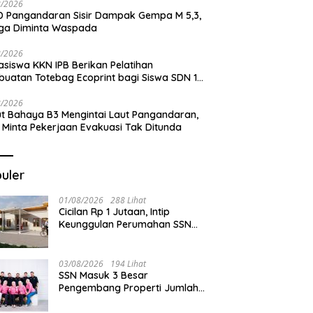
8/2026
 Pangandaran Sisir Dampak Gempa M 5,3,
ga Diminta Waspada
8/2026
siswa KKN IPB Berikan Pelatihan
uatan Totebag Ecoprint bagi Siswa SDN 1
akan
8/2026
t Bahaya B3 Mengintai Laut Pangandaran,
 Minta Pekerjaan Evakuasi Tak Ditunda
uler
01/08/2026
288 Lihat
Cicilan Rp 1 Jutaan, Intip
Keunggulan Perumahan SSN
Residence Cikembulan
03/08/2026
194 Lihat
SSN Masuk 3 Besar
Pengembang Properti Jumlah
Akad Terbanyak di