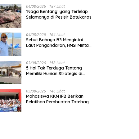
Pangandaran
04/08/2026
187 Lihat
‘Naga Bentang’ yang Terlelap
Selamanya di Pesisir Batukaras
04/08/2026
164 Lihat
Sebut Bahaya B3 Mengintai
Laut Pangandaran, HNSI Minta
Pekerjaan Evakuasi Tak
Ditunda
03/08/2026
158 Lihat
5 Hal Tak Terduga Tentang
Memiliki Hunian Strategis di
Jantung Pangandaran
05/08/2026
146 Lihat
Mahasiswa KKN IPB Berikan
Pelatihan Pembuatan Totebag
Ecoprint bagi Siswa SDN 1
Babakan