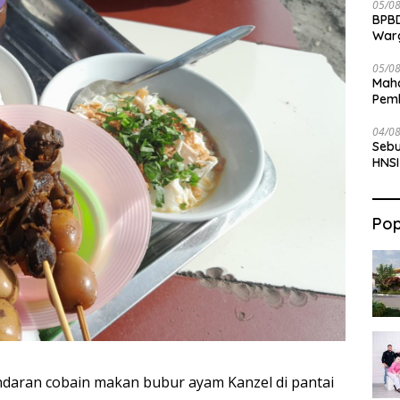
05/0
BPBD
War
05/0
Maha
Pemb
Bab
04/0
Sebu
HNSI
Pop
daran cobain makan bubur ayam Kanzel di pantai