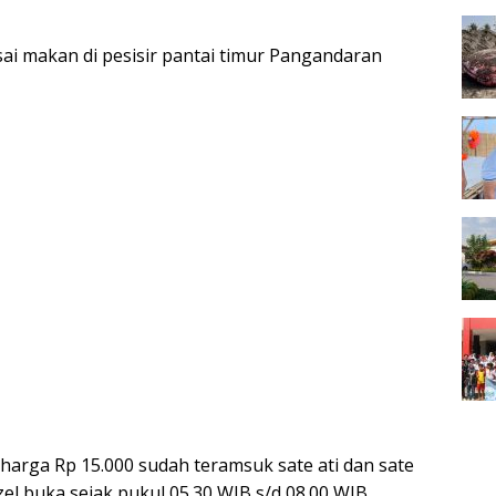
ai makan di pesisir pantai timur Pangandaran
arga Rp 15.000 sudah teramsuk sate ati dan sate
el buka sejak pukul 05.30 WIB s/d 08.00 WIB.