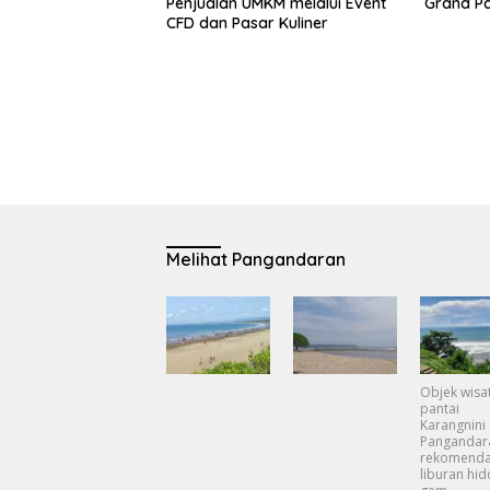
Penjualan UMKM melalui Event
Grand P
CFD dan Pasar Kuliner
Melihat Pangandaran
Objek wisa
pantai
Karangnini
Pangandar
rekomenda
liburan hi