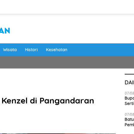
Wisata
Histori
Kesehatan
DA
07/0
Kenzel di Pangandaran
Bupa
Serti
07/0
Batu
Pemk
Dam