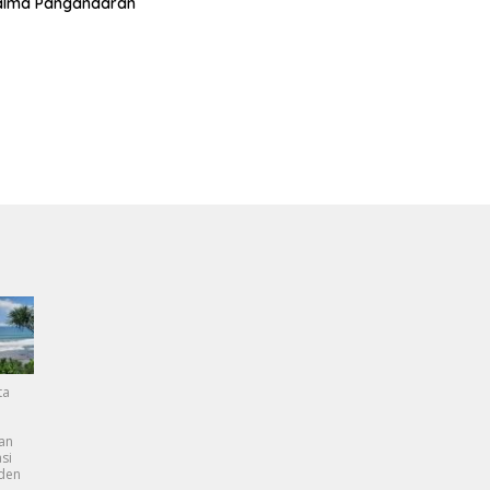
alma Pangandaran
ta
an
si
dden