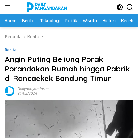
Langsung
ke
konten
Home
Berita
Teknologi
Politik
Wisata
Histori
Keseha
Beranda
Berita
Berita
Angin Puting Beliung Porak
Porandakan Rumah hingga Pabrik
di Rancaekek Bandung Timur
Dailypangandaran
21/02/2024