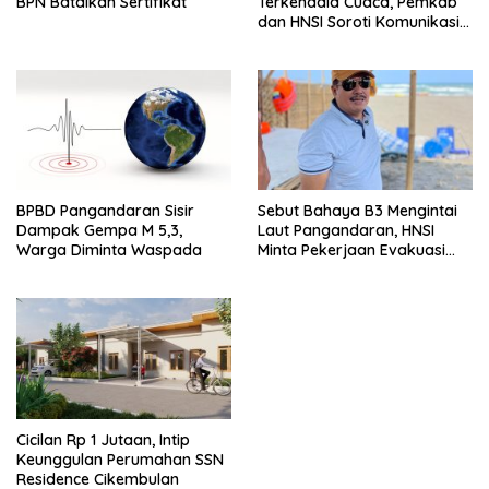
BPN Batalkan Sertifikat
Terkendala Cuaca, Pemkab
dan HNSI Soroti Komunikasi
serta Dampak Lingkungan
BPBD Pangandaran Sisir
Sebut Bahaya B3 Mengintai
Dampak Gempa M 5,3,
Laut Pangandaran, HNSI
Warga Diminta Waspada
Minta Pekerjaan Evakuasi
Tak Ditunda
Cicilan Rp 1 Jutaan, Intip
Keunggulan Perumahan SSN
Residence Cikembulan