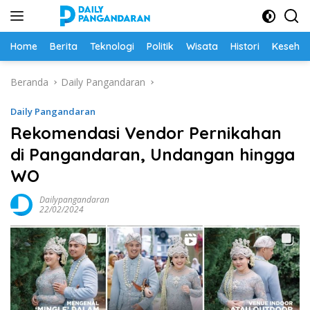
Langsung
ke
konten
Home
Berita
Teknologi
Politik
Wisata
Histori
Keseha
Beranda
Daily Pangandaran
Daily Pangandaran
Rekomendasi Vendor Pernikahan
di Pangandaran, Undangan hingga
WO
Dailypangandaran
22/02/2024