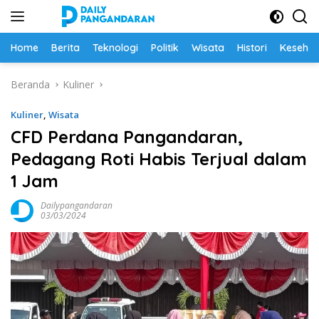
Langsung
ke
konten
Home
Berita
Teknologi
Politik
Wisata
Histori
Keseha
Beranda
Kuliner
Kuliner
,
Wisata
CFD Perdana Pangandaran,
Pedagang Roti Habis Terjual dalam
1 Jam
Dailypangandaran
03/03/2024