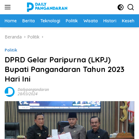
Langsung
ke
konten
Home
Berita
Teknologi
Politik
Wisata
Histori
Keseha
Beranda
Politik
Politik
DPRD Gelar Paripurna (LKPJ)
Bupati Pangandaran Tahun 2023
Hari Ini
Dailypangandaran
28/03/2024