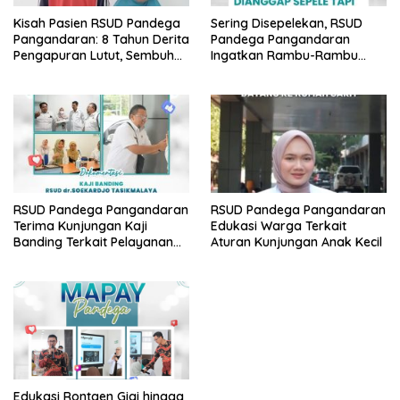
Kisah Pasien RSUD Pandega
Sering Disepelekan, RSUD
Pangandaran: 8 Tahun Derita
Pandega Pangandaran
Pengapuran Lutut, Sembuh
Ingatkan Rambu-Rambu
Total Berkat Operasi Gratis
Bahaya K3 di Lingkungan
BPJS
Kantor
RSUD Pandega Pangandaran
RSUD Pandega Pangandaran
Terima Kunjungan Kaji
Edukasi Warga Terkait
Banding Terkait Pelayanan
Aturan Kunjungan Anak Kecil
Cytotoxic dari RSUD dr.
Soekardjo
Edukasi Rontgen Gigi hingga