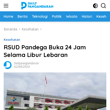
Langsung
ke
konten
Home
Berita
Teknologi
Politik
Wisata
Histori
Keseha
Beranda
Kesehatan
Kesehatan
RSUD Pandega Buka 24 Jam
Selama Libur Lebaran
Dailypangandaran
02/04/2024