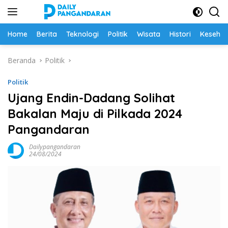
Langsung
ke
konten
Home
Berita
Teknologi
Politik
Wisata
Histori
Keseha
Beranda
Politik
Politik
Ujang Endin-Dadang Solihat
Bakalan Maju di Pilkada 2024
Pangandaran
Dailypangandaran
24/08/2024