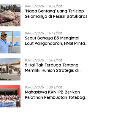
Pangandaran
04/08/2026
182 Lihat
‘Naga Bentang’ yang Terlelap
Selamanya di Pesisir Batukaras
04/08/2026
161 Lihat
Sebut Bahaya B3 Mengintai
Laut Pangandaran, HNSI Minta
Pekerjaan Evakuasi Tak
Ditunda
03/08/2026
156 Lihat
5 Hal Tak Terduga Tentang
Memiliki Hunian Strategis di
Jantung Pangandaran
05/08/2026
139 Lihat
Mahasiswa KKN IPB Berikan
Pelatihan Pembuatan Totebag
Ecoprint bagi Siswa SDN 1
Babakan