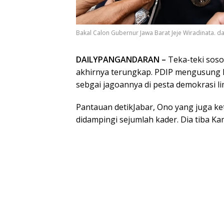
Bakal Calon Gubernur Jawa Barat Jeje Wiradinata. 
DAILYPANGANDARAN –
Teka-teki soso
akhirnya terungkap. PDIP mengusung k
sebgai jagoannya di pesta demokrasi l
Pantauan detikJabar, Ono yang juga ke
didampingi sejumlah kader. Dia tiba Kam