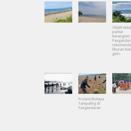
Objek wisa
pantai
Karangnini
Pangandar
rekomenda
liburan hi
gem.
Prosesi Budaya
Tampaling di
Pangandaran.