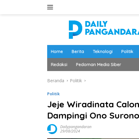
Langsung
ke
konten
Home
Berita
Teknologi
Politik
Redaksi
Pedoman Media Siber
Beranda
Politik
Politik
Jeje Wiradinata Calo
Dampingi Ono Suron
Dailypangandaran
29/08/2024