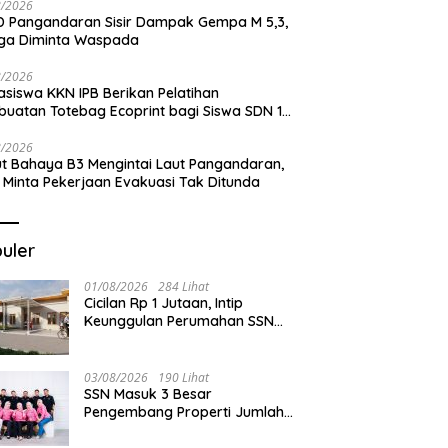
8/2026
 Pangandaran Sisir Dampak Gempa M 5,3,
ga Diminta Waspada
8/2026
siswa KKN IPB Berikan Pelatihan
uatan Totebag Ecoprint bagi Siswa SDN 1
akan
8/2026
t Bahaya B3 Mengintai Laut Pangandaran,
 Minta Pekerjaan Evakuasi Tak Ditunda
uler
01/08/2026
284 Lihat
Cicilan Rp 1 Jutaan, Intip
Keunggulan Perumahan SSN
Residence Cikembulan
03/08/2026
190 Lihat
SSN Masuk 3 Besar
Pengembang Properti Jumlah
Akad Terbanyak di