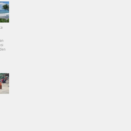
ta
an
si
dden