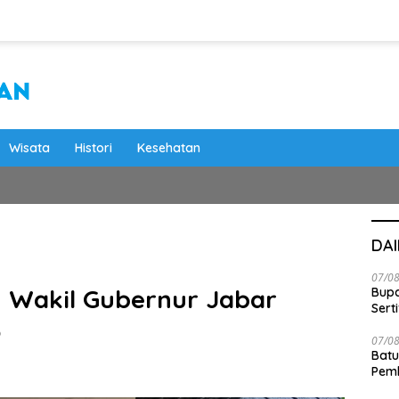
Wisata
Histori
Kesehatan
DA
07/0
n Wakil Gubernur Jabar
Bupa
Serti
o
07/0
Batu
Pemk
Dam