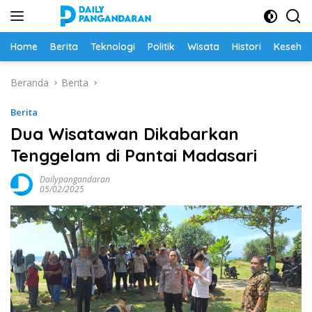
Langsung
ke
konten
Home
Berita
Teknologi
Politik
Wisata
Histori
Keseha
Beranda
Berita
Berita
Dua Wisatawan Dikabarkan
Tenggelam di Pantai Madasari
Dailypangandaran
05/02/2025