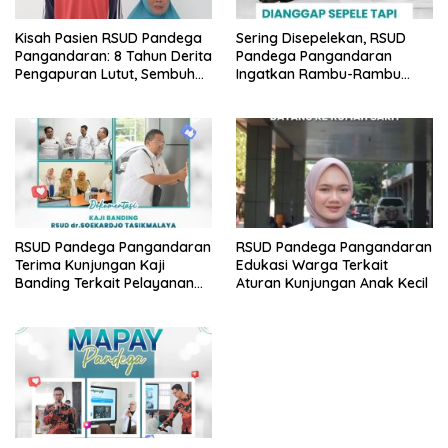
Kisah Pasien RSUD Pandega
Sering Disepelekan, RSUD
Pangandaran: 8 Tahun Derita
Pandega Pangandaran
Pengapuran Lutut, Sembuh
Ingatkan Rambu-Rambu
Total Berkat Operasi Gratis
Bahaya K3 di Lingkungan
BPJS
Kantor
RSUD Pandega Pangandaran
RSUD Pandega Pangandaran
Terima Kunjungan Kaji
Edukasi Warga Terkait
Banding Terkait Pelayanan
Aturan Kunjungan Anak Kecil
Cytotoxic dari RSUD dr.
Soekardjo