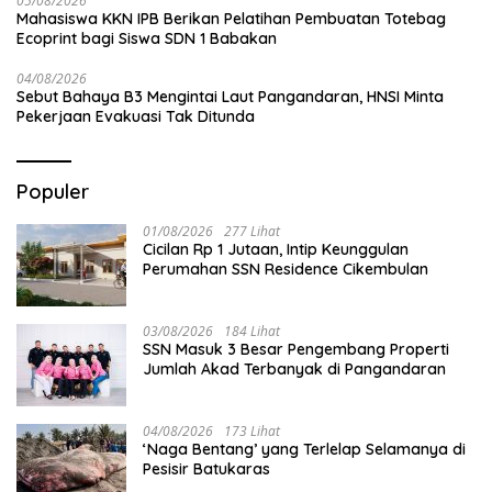
05/08/2026
Mahasiswa KKN IPB Berikan Pelatihan Pembuatan Totebag
Ecoprint bagi Siswa SDN 1 Babakan
04/08/2026
Sebut Bahaya B3 Mengintai Laut Pangandaran, HNSI Minta
Pekerjaan Evakuasi Tak Ditunda
Populer
01/08/2026
277 Lihat
Cicilan Rp 1 Jutaan, Intip Keunggulan
Perumahan SSN Residence Cikembulan
03/08/2026
184 Lihat
SSN Masuk 3 Besar Pengembang Properti
Jumlah Akad Terbanyak di Pangandaran
04/08/2026
173 Lihat
‘Naga Bentang’ yang Terlelap Selamanya di
Pesisir Batukaras