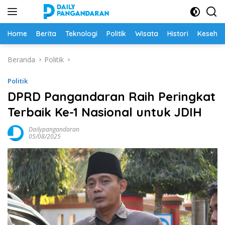
Langsung
ke
konten
Home
Berita
Teknologi
Politik
Wisata
Histori
Keseha
Beranda
Politik
Politik
DPRD Pangandaran Raih Peringkat
Terbaik Ke-1 Nasional untuk JDIH
Dailypangandaran
05/08/2025