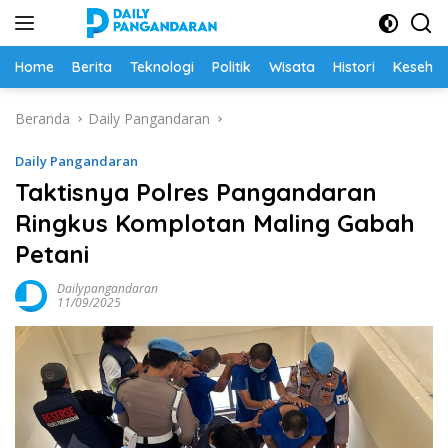
Langsung
ke
konten
Home
Berita
Teknologi
Politik
Wisata
Histori
Keseha
Beranda
Daily Pangandaran
Daily Pangandaran
Taktisnya Polres Pangandaran
Ringkus Komplotan Maling Gabah
Petani
Dailypangandaran
11/09/2025