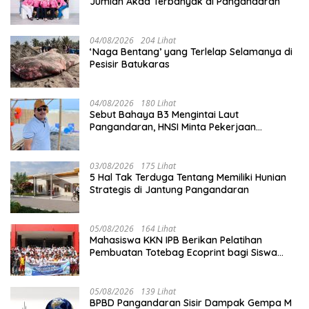
Jumlah Akad Terbanyak di Pangandaran
04/08/2026
204 Lihat
‘Naga Bentang’ yang Terlelap Selamanya di
Pesisir Batukaras
04/08/2026
180 Lihat
Sebut Bahaya B3 Mengintai Laut
Pangandaran, HNSI Minta Pekerjaan
Evakuasi Tak Ditunda
03/08/2026
175 Lihat
5 Hal Tak Terduga Tentang Memiliki Hunian
Strategis di Jantung Pangandaran
05/08/2026
164 Lihat
Mahasiswa KKN IPB Berikan Pelatihan
Pembuatan Totebag Ecoprint bagi Siswa
SDN 1 Babakan
05/08/2026
139 Lihat
BPBD Pangandaran Sisir Dampak Gempa M