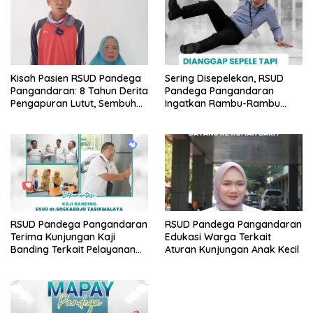
Kisah Pasien RSUD Pandega
Sering Disepelekan, RSUD
Pangandaran: 8 Tahun Derita
Pandega Pangandaran
Pengapuran Lutut, Sembuh
Ingatkan Rambu-Rambu
Total Berkat Operasi Gratis
Bahaya K3 di Lingkungan
BPJS
Kantor
RSUD Pandega Pangandaran
RSUD Pandega Pangandaran
Terima Kunjungan Kaji
Edukasi Warga Terkait
Banding Terkait Pelayanan
Aturan Kunjungan Anak Kecil
Cytotoxic dari RSUD dr.
Soekardjo