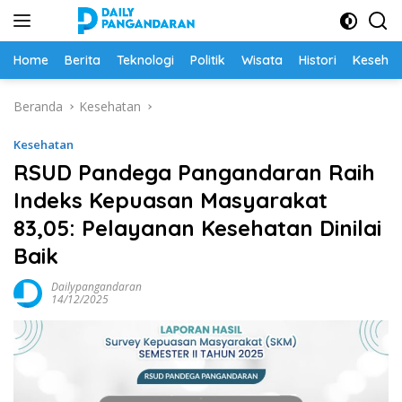
Langsung
ke
konten
Home
Berita
Teknologi
Politik
Wisata
Histori
Keseha
Beranda
Kesehatan
Kesehatan
RSUD Pandega Pangandaran Raih
Indeks Kepuasan Masyarakat
83,05: Pelayanan Kesehatan Dinilai
Baik
Dailypangandaran
14/12/2025