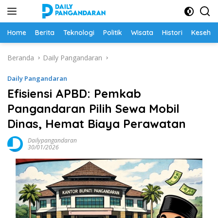
Langsung
ke
konten
Home
Berita
Teknologi
Politik
Wisata
Histori
Keseha
Beranda
Daily Pangandaran
Daily Pangandaran
Efisiensi APBD: Pemkab
Pangandaran Pilih Sewa Mobil
Dinas, Hemat Biaya Perawatan
Dailypangandaran
30/01/2026