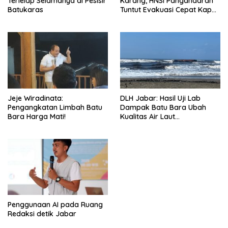
Terlelap Selamanya di Pesisir
Karang, HNSI Pangandaran
Batukaras
Tuntut Evakuasi Cepat Kapal
Batu Bara
Jeje Wiradinata:
DLH Jabar: Hasil Uji Lab
Pengangkatan Limbah Batu
Dampak Batu Bara Ubah
Bara Harga Mati!
Kualitas Air Laut
Pangandaran
Penggunaan AI pada Ruang
Redaksi detik Jabar