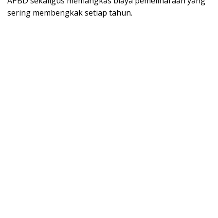
APBD sekaligus memangkas biaya pemeliharaan yang
sering membengkak setiap tahun.