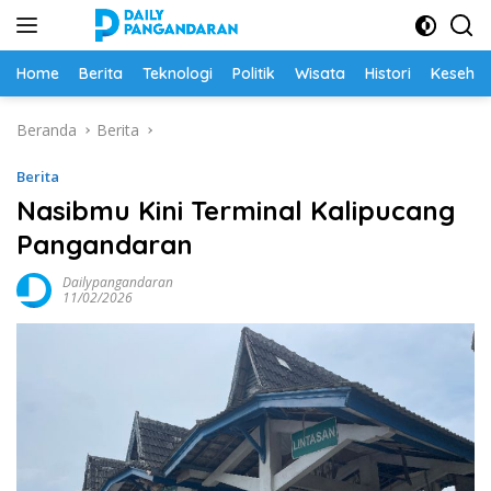
Langsung
ke
konten
Home
Berita
Teknologi
Politik
Wisata
Histori
Keseha
Beranda
Berita
Berita
Nasibmu Kini Terminal Kalipucang
Pangandaran
Dailypangandaran
11/02/2026