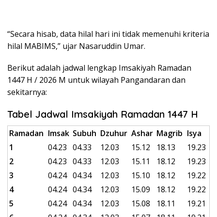
“Secara hisab, data hilal hari ini tidak memenuhi kriteria
hilal MABIMS,” ujar Nasaruddin Umar.
Berikut adalah jadwal lengkap Imsakiyah Ramadan
1447 H / 2026 M untuk wilayah Pangandaran dan
sekitarnya:
Tabel Jadwal Imsakiyah Ramadan 1447 H
Ramadan
Imsak
Subuh
Dzuhur
Ashar
Magrib
Isya
1
04.23
04.33
12.03
15.12
18.13
19.23
2
04.23
04.33
12.03
15.11
18.12
19.23
3
04.24
04.34
12.03
15.10
18.12
19.22
4
04.24
04.34
12.03
15.09
18.12
19.22
5
04.24
04.34
12.03
15.08
18.11
19.21