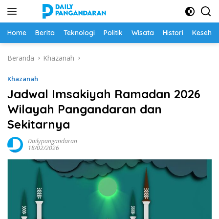
Langsung
ke
konten
Home
Berita
Teknologi
Politik
Wisata
Histori
Keseha
Beranda
Khazanah
Khazanah
Jadwal Imsakiyah Ramadan 2026
Wilayah Pangandaran dan
Sekitarnya
Dailypangandaran
18/02/2026