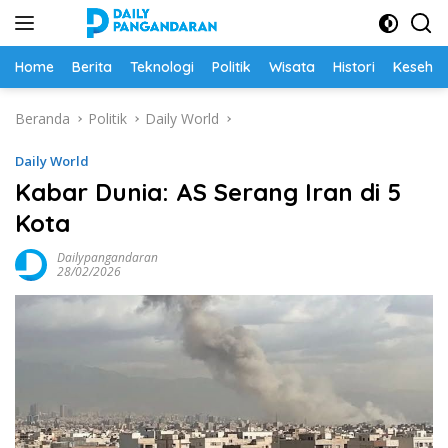
Langsung
ke
konten
Home
Berita
Teknologi
Politik
Wisata
Histori
Keseha
Beranda
Politik
Daily World
Daily World
Kabar Dunia: AS Serang Iran di 5
Kota
Dailypangandaran
28/02/2026