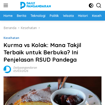
Langsung
ke
konten
Home
Berita
Teknologi
Politik
Wisata
Histori
Keseha
Beranda
Kesehatan
Kesehatan
Kurma vs Kolak: Mana Takjil
Terbaik untuk Berbuka? Ini
Penjelasan RSUD Pandega
Dailypangandaran
05/03/2026