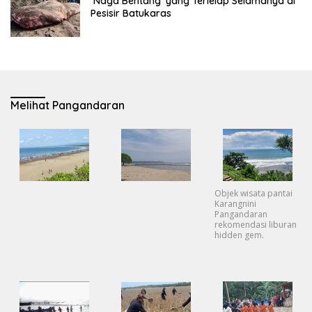
‘Naga Bentang’ yang Terlelap Selamanya di
Pesisir Batukaras
Melihat Pangandaran
Objek wisata pantai
Karangnini
Pangandaran
rekomendasi liburan
hidden gem.