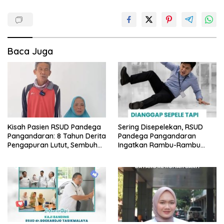
Baca Juga
Kisah Pasien RSUD Pandega
Sering Disepelekan, RSUD
Pangandaran: 8 Tahun Derita
Pandega Pangandaran
Pengapuran Lutut, Sembuh
Ingatkan Rambu-Rambu
Total Berkat Operasi Gratis
Bahaya K3 di Lingkungan
BPJS
Kantor