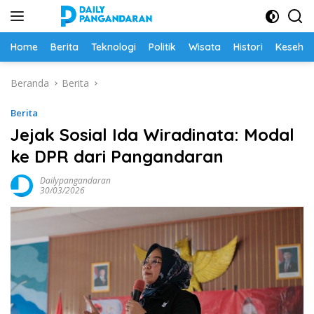
Langsung
ke
konten
Home
Berita
Teknologi
Politik
Wisata
Histori
Keseha
Beranda
Berita
Berita
Jejak Sosial Ida Wiradinata: Modal
ke DPR dari Pangandaran
Dailypangandaran
30/03/2026