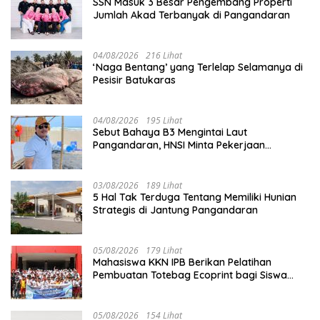
SSN Masuk 3 Besar Pengembang Properti
Jumlah Akad Terbanyak di Pangandaran
04/08/2026
216 Lihat
‘Naga Bentang’ yang Terlelap Selamanya di
Pesisir Batukaras
04/08/2026
195 Lihat
Sebut Bahaya B3 Mengintai Laut
Pangandaran, HNSI Minta Pekerjaan
Evakuasi Tak Ditunda
03/08/2026
189 Lihat
5 Hal Tak Terduga Tentang Memiliki Hunian
Strategis di Jantung Pangandaran
05/08/2026
179 Lihat
Mahasiswa KKN IPB Berikan Pelatihan
Pembuatan Totebag Ecoprint bagi Siswa
SDN 1 Babakan
05/08/2026
154 Lihat