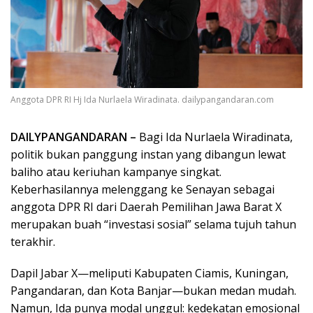
Anggota DPR RI Hj Ida Nurlaela Wiradinata. dailypangandaran.com
DAILYPANGANDARAN –
Bagi Ida Nurlaela Wiradinata,
politik bukan panggung instan yang dibangun lewat
baliho atau keriuhan kampanye singkat.
Keberhasilannya melenggang ke Senayan sebagai
anggota DPR RI dari Daerah Pemilihan Jawa Barat X
merupakan buah “investasi sosial” selama tujuh tahun
terakhir.
Dapil Jabar X—meliputi Kabupaten Ciamis, Kuningan,
Pangandaran, dan Kota Banjar—bukan medan mudah.
Namun, Ida punya modal unggul: kedekatan emosional