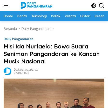
Langsung
ke
konten
Home
Berita
Teknologi
Politik
Wisata
Histori
Keseha
Beranda
Daily Pangandaran
Daily Pangandaran
Misi Ida Nurlaela: Bawa Suara
Seniman Pangandaran ke Kancah
Musik Nasional
Dailypangandaran
21/04/2026