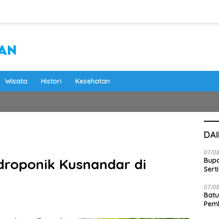
Wisata
Histori
Kesehatan
DA
07/0
idroponik Kusnandar di
Bupa
Serti
07/0
Batu
Pemk
Dam