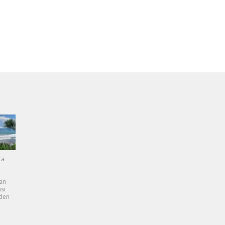
ta
an
si
dden