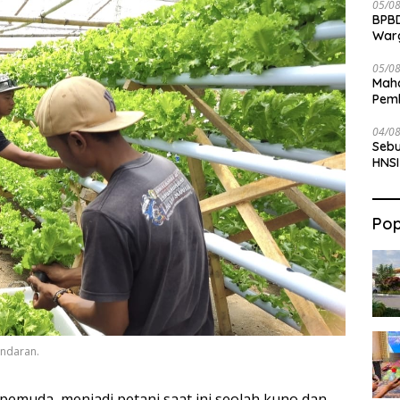
05/0
BPBD
War
05/0
Maha
Pemb
Bab
04/0
Sebu
HNSI
Pop
andaran.
pemuda, menjadi petani saat ini seolah kuno dan