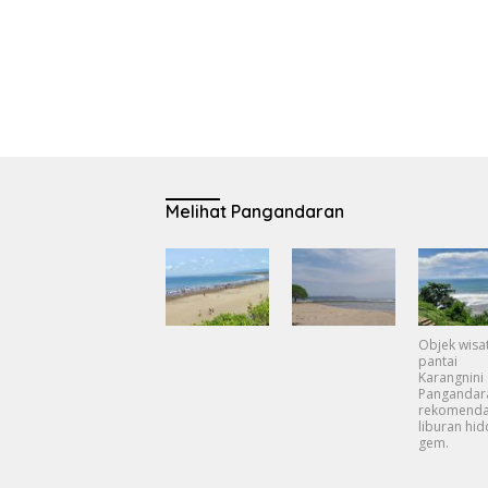
Melihat Pangandaran
Objek wisa
pantai
Karangnini
Pangandar
rekomenda
liburan hi
gem.