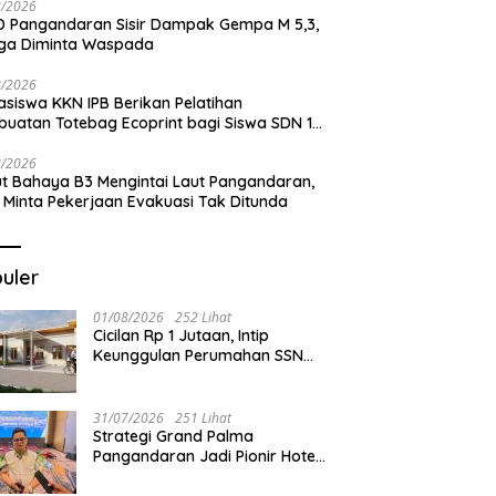
8/2026
 Pangandaran Sisir Dampak Gempa M 5,3,
ga Diminta Waspada
8/2026
siswa KKN IPB Berikan Pelatihan
uatan Totebag Ecoprint bagi Siswa SDN 1
akan
8/2026
t Bahaya B3 Mengintai Laut Pangandaran,
 Minta Pekerjaan Evakuasi Tak Ditunda
uler
01/08/2026
252 Lihat
Cicilan Rp 1 Jutaan, Intip
Keunggulan Perumahan SSN
Residence Cikembulan
31/07/2026
251 Lihat
Strategi Grand Palma
Pangandaran Jadi Pionir Hotel
Syariah