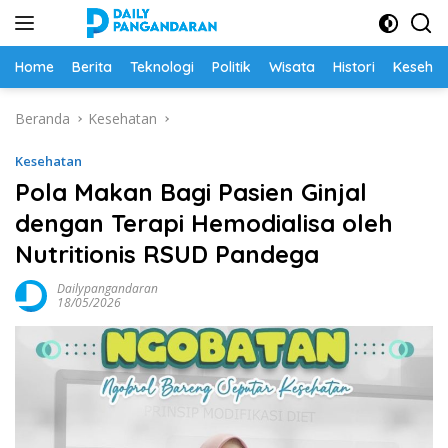
Langsung
ke
konten
Home
Berita
Teknologi
Politik
Wisata
Histori
Keseha
Beranda
Kesehatan
Kesehatan
Pola Makan Bagi Pasien Ginjal
dengan Terapi Hemodialisa oleh
Nutritionis RSUD Pandega
Dailypangandaran
18/05/2026