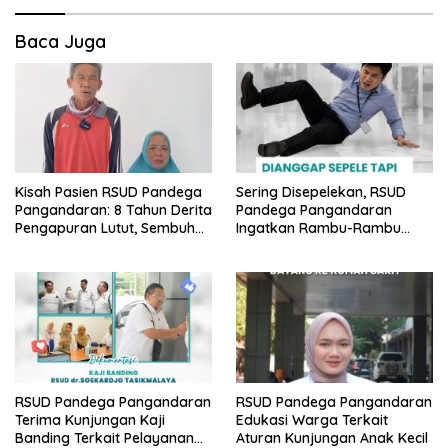
Baca Juga
Kisah Pasien RSUD Pandega
Sering Disepelekan, RSUD
Pangandaran: 8 Tahun Derita
Pandega Pangandaran
Pengapuran Lutut, Sembuh
Ingatkan Rambu-Rambu
Total Berkat Operasi Gratis
Bahaya K3 di Lingkungan
BPJS
Kantor
RSUD Pandega Pangandaran
RSUD Pandega Pangandaran
Terima Kunjungan Kaji
Edukasi Warga Terkait
Banding Terkait Pelayanan
Aturan Kunjungan Anak Kecil