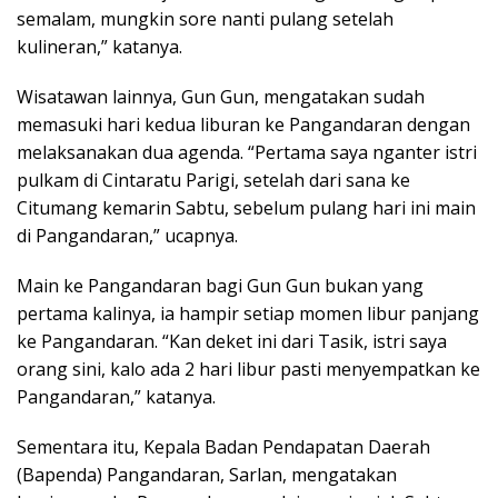
semalam, mungkin sore nanti pulang setelah
kulineran,” katanya.
Wisatawan lainnya, Gun Gun, mengatakan sudah
memasuki hari kedua liburan ke Pangandaran dengan
melaksanakan dua agenda. “Pertama saya nganter istri
pulkam di Cintaratu Parigi, setelah dari sana ke
Citumang kemarin Sabtu, sebelum pulang hari ini main
di Pangandaran,” ucapnya.
Main ke Pangandaran bagi Gun Gun bukan yang
pertama kalinya, ia hampir setiap momen libur panjang
ke Pangandaran. “Kan deket ini dari Tasik, istri saya
orang sini, kalo ada 2 hari libur pasti menyempatkan ke
Pangandaran,” katanya.
Sementara itu, Kepala Badan Pendapatan Daerah
(Bapenda) Pangandaran, Sarlan, mengatakan