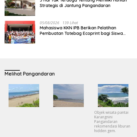
5 Hal Tak Terduga Tentang Memiliki Hunian
Strategis di Jantung Pangandaran
05/08/2026
139 Lihat
Mahasiswa KKN IPB Berikan Pelatihan
Pembuatan Totebag Ecoprint bagi Siswa
SDN 1 Babakan
Melihat Pangandaran
Objek wisata pantai
Karangnini
Pangandaran
rekomendasi liburan
hidden gem.