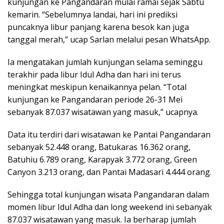
kunjungan ke Pangandaran mulai ramai sejak Sabtu
kemarin. “Sebelumnya landai, hari ini prediksi
puncaknya libur panjang karena besok kan juga
tanggal merah,” ucap Sarlan melalui pesan WhatsApp.
Ia mengatakan jumlah kunjungan selama seminggu
terakhir pada libur Idul Adha dan hari ini terus
meningkat meskipun kenaikannya pelan. “Total
kunjungan ke Pangandaran periode 26-31 Mei
sebanyak 87.037 wisatawan yang masuk,” ucapnya.
Data itu terdiri dari wisatawan ke Pantai Pangandaran
sebanyak 52.448 orang, Batukaras 16.362 orang,
Batuhiu 6.789 orang, Karapyak 3.772 orang, Green
Canyon 3.213 orang, dan Pantai Madasari 4.444 orang.
Sehingga total kunjungan wisata Pangandaran dalam
momen libur Idul Adha dan long weekend ini sebanyak
87.037 wisatawan yang masuk. Ia berharap jumlah