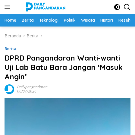
Langsung
ke
konten
Home
Berita
Teknologi
Politik
Wisata
Histori
Keseha
Beranda
Berita
Berita
DPRD Pangandaran Wanti-wanti
Uji Lab Batu Bara Jangan ‘Masuk
Angin’
Dailypangandaran
06/07/2026