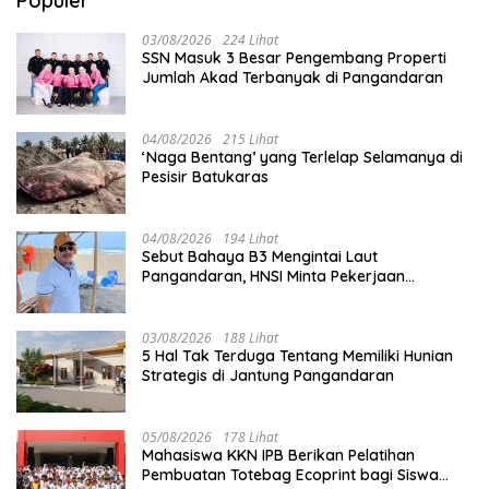
Populer
03/08/2026
224 Lihat
SSN Masuk 3 Besar Pengembang Properti
Jumlah Akad Terbanyak di Pangandaran
04/08/2026
215 Lihat
‘Naga Bentang’ yang Terlelap Selamanya di
Pesisir Batukaras
04/08/2026
194 Lihat
Sebut Bahaya B3 Mengintai Laut
Pangandaran, HNSI Minta Pekerjaan
Evakuasi Tak Ditunda
03/08/2026
188 Lihat
5 Hal Tak Terduga Tentang Memiliki Hunian
Strategis di Jantung Pangandaran
05/08/2026
178 Lihat
Mahasiswa KKN IPB Berikan Pelatihan
Pembuatan Totebag Ecoprint bagi Siswa