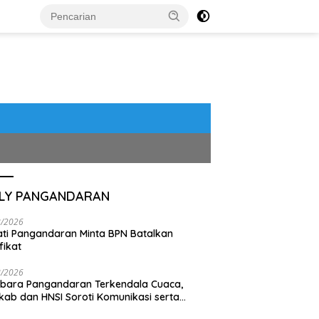
ILY PANGANDARAN
8/2026
ti Pangandaran Minta BPN Batalkan
fikat
8/2026
bara Pangandaran Terkendala Cuaca,
ab dan HNSI Soroti Komunikasi serta
pak Lingkungan
 Bahaya B3 Mengintai
‘Naga Bentang’ yang Terlelap
5