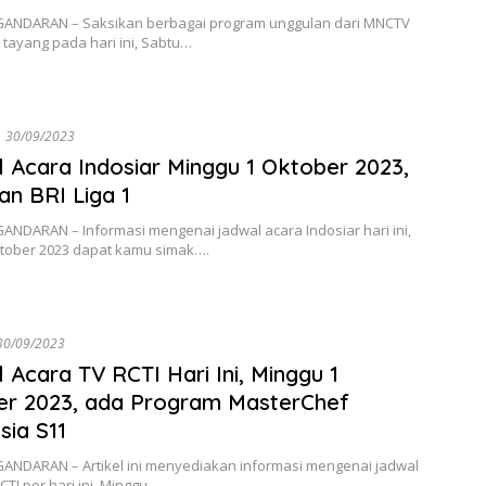
ANDARAN – Saksikan berbagai program unggulan dari MNCTV
tayang pada hari ini, Sabtu…
30/09/2023
 Acara Indosiar Minggu 1 Oktober 2023,
an BRI Liga 1
ANDARAN – Informasi mengenai jadwal acara Indosiar hari ini,
tober 2023 dapat kamu simak….
30/09/2023
 Acara TV RCTI Hari Ini, Minggu 1
er 2023, ada Program MasterChef
sia S11
ANDARAN – Artikel ini menyediakan informasi mengenai jadwal
CTI per hari ini, Minggu…