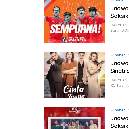
Jadwal
Saksik
DAILYPANG
Senin 9 O
Hiburan
Jadwal
Sinetr
DAILYPANGA
RCTI per ha
Hiburan
Jadwal
Saksik