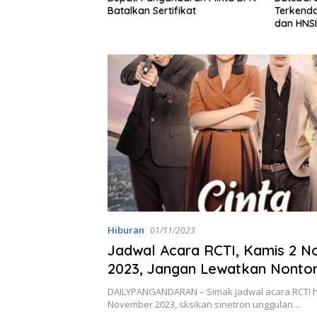
tifikat
Terkendala Cuaca, Pemkab
Dampak 
dan HNSI Soroti Komunikasi
Diminta
serta Dampak Lingkungan
Hiburan
01/11/2023
Jadwal Acara RCTI, Kamis 2 
2023, Jangan Lewatkan Nonton
Cinta Tanpa Karena!
DAILYPANGANDARAN – Simak jadwal acara RCTI har
November 2023, sksikan sinetron unggulan…