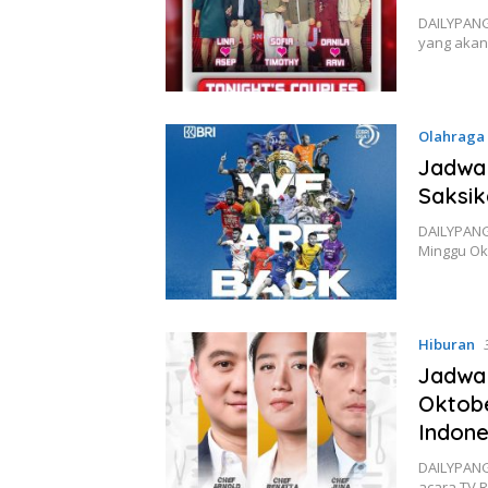
DAILYPANG
yang akan 
Olahraga
Jadwal
Saksik
DAILYPANG
Minggu Ok
Hiburan
Jadwal
Oktob
Indone
DAILYPANG
acara TV R