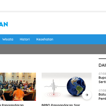
Wisata
Histori
Kesehatan
DA
07/0
Bupa
Serti
07/0
Batu
Pemk
Dam
gandaran Sisir
Mahasiswa KKN IPB Berikan
Sebut