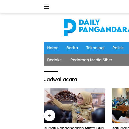
Langsung
ke
konten
Home
Berita
Teknologi
Politik
Redaksi
Pedoman Media Siber
Jadwal acara
andaran Minta BPN
Batubara Pangandaran
BPBD Pan