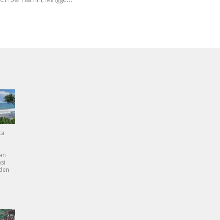
ta
an
si
dden