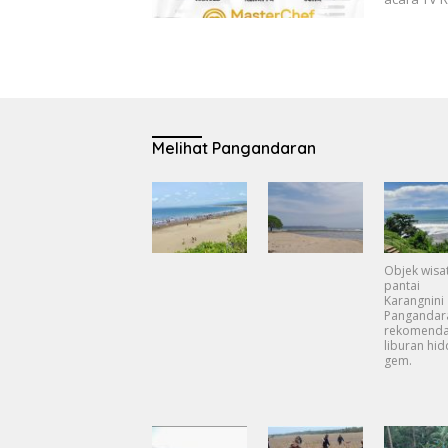
Melihat Pangandaran
Objek wisa
pantai
Karangnini
Pangandar
rekomenda
liburan hi
gem.