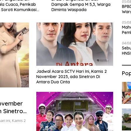
05/0
Gempa M 5,3, Warga
Pelatihan Pembuatan Totebag
Laut 
BPBD
 Waspada
Ecoprint bagi Siswa SDN 1
Peker
War
Babakan
Ditu
05/0
Maha
Pemb
Bab
04/0
Sebu
HNSI
Jadwal Acara SCTV Hari Ini, Kamis 2
Pop
November 2023, ada Sinetron Di
Antara Dua Cinta
November
 Sinetron
i ini, Kamis 2