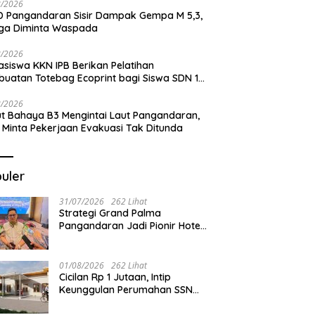
8/2026
Pangandaran, HNSI Minta
Selamanya di Pesisir Batukaras
Me
 Pangandaran Sisir Dampak Gempa M 5,3,
jaan Evakuasi Tak
J
ga Diminta Waspada
nda
8/2026
siswa KKN IPB Berikan Pelatihan
uatan Totebag Ecoprint bagi Siswa SDN 1
akan
8/2026
t Bahaya B3 Mengintai Laut Pangandaran,
 Minta Pekerjaan Evakuasi Tak Ditunda
uler
31/07/2026
262 Lihat
Strategi Grand Palma
Pangandaran Jadi Pionir Hotel
Syariah
01/08/2026
262 Lihat
Cicilan Rp 1 Jutaan, Intip
Keunggulan Perumahan SSN
Residence Cikembulan