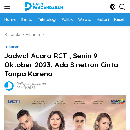
Langsung
ke
konten
Home
Berita
Teknologi
Politik
Wisata
Histori
Keseha
Beranda
Hiburan
Hiburan
Jadwal Acara RCTI, Senin 9
Oktober 2023: Ada Sinetron Cinta
Tanpa Karena
Dailypangandaran
08/10/2023