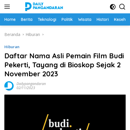
Langsung
ke
konten
Home
Berita
Teknologi
Politik
Wisata
Histori
Keseha
Beranda
Hiburan
Hiburan
Daftar Nama Asli Pemain Film Budi
Pekerti, Tayang di Bioskop Sejak 2
November 2023
Dailypangandaran
02/11/2023