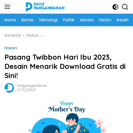
Langsung
ke
konten
Home
Berita
Teknologi
Politik
Wisata
Histori
Keseha
Beranda
Histori
Histori
Pasang Twibbon Hari Ibu 2023,
Desain Menarik Download Gratis di
Sini!
Dailypangandaran
21/12/2023