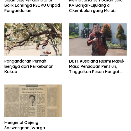
Jejak Jeje Wiradinata di
Melihat Sisa Jembatan Jalur
Balik Lahirnya PSDKU Unpad
KA Banjar-Cijulang di
Pangandaran
Cikembulan yang Mulai
Rapuh
Pangandaran Pernah
Dr. H. Kusdiana Resmi Masuk
Berjaya dari Perkebunan
Masa Persiapan Pensiun,
Kakao
Tinggalkan Pesan Hangat
untuk Pangandaran
Mengenal Oejeng
Soewargana, Warga